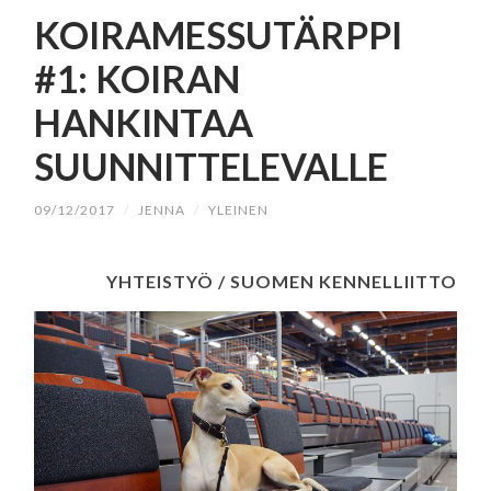
SISÄLTÖÖN
KOIRAMESSUTÄRPPI
#1: KOIRAN
HANKINTAA
SUUNNITTELEVALLE
09/12/2017
/
JENNA
/
YLEINEN
YHTEISTYÖ / SUOMEN KENNELLIITTO