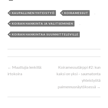
KAUPALLINEN YHTEISTYÖ
,
KOIRAMESSUT
,
KOIRAN HANKINTA JA VALITSEMINEN
,
KOIRAN HANKINTAA SUUNNITTELEVILLE
Artikkelien
←
Muuttujia lenkillä:
Koiramessutärppi #2: kun
irtokoira
kaksi on yksi – saumatonta
selaus
yhteistyötä
paimennusnäytöksessä
→