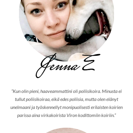
”Kun olin pieni, haaveammattini oli poliisikoira. Minusta ei
tullut poliisikoiraa, eikä edes poliisia, mutta olen elänyt
unelmaani ja työskennellyt monipuolisesti erilaisten koirien
parissa aina virkakoirista Viron kodittomiin koiriin.”