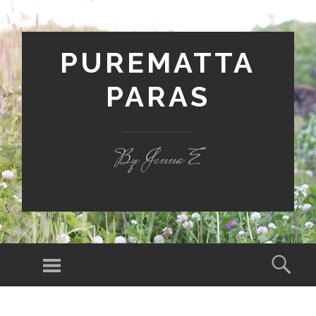
PUREMATTA
PARAS
By Jenna E
Valikko
Hak
SIIRRY