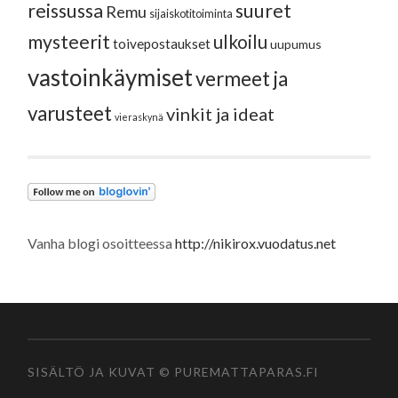
reissussa
suuret
Remu
sijaiskotitoiminta
mysteerit
ulkoilu
toivepostaukset
uupumus
vastoinkäymiset
vermeet ja
varusteet
vinkit ja ideat
vieraskynä
Vanha blogi osoitteessa
http://nikirox.vuodatus.net
SISÄLTÖ JA KUVAT © PUREMATTAPARAS.FI