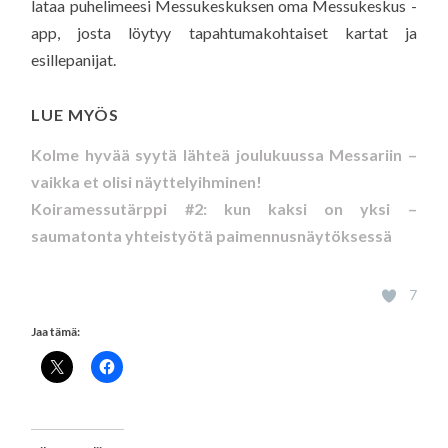
lataa puhelimeesi Messukeskuksen oma Messukeskus -
app, josta löytyy tapahtumakohtaiset kartat ja
esillepanijat.
LUE MYÖS
Kolme hyvää syytä lähteä joulukuussa Messariin –
vaikka et olisi näyttelyihminen!
Koiramessutärppi #2: kun kaksi on yksi –
saumatonta yhteistyötä paimennusnäytöksessä
7
Jaa tämä: