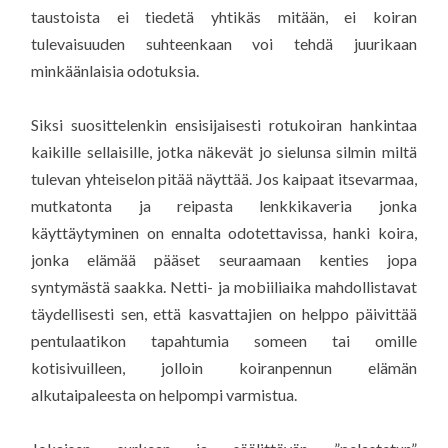
taustoista ei tiedetä yhtikäs mitään, ei koiran
tulevaisuuden suhteenkaan voi tehdä juurikaan
minkäänlaisia odotuksia.
Siksi suosittelenkin ensisijaisesti rotukoiran hankintaa
kaikille sellaisille, jotka näkevät jo sielunsa silmin miltä
tulevan yhteiselon pitää näyttää. Jos kaipaat itsevarmaa,
mutkatonta ja reipasta lenkkikaveria jonka
käyttäytyminen on ennalta odotettavissa, hanki koira,
jonka elämää pääset seuraamaan kenties jopa
syntymästä saakka. Netti- ja mobiiliaika mahdollistavat
täydellisesti sen, että kasvattajien on helppo päivittää
pentulaatikon tapahtumia someen tai omille
kotisivuilleen, jolloin koiranpennun elämän
alkutaipaleesta on helpompi varmistua.