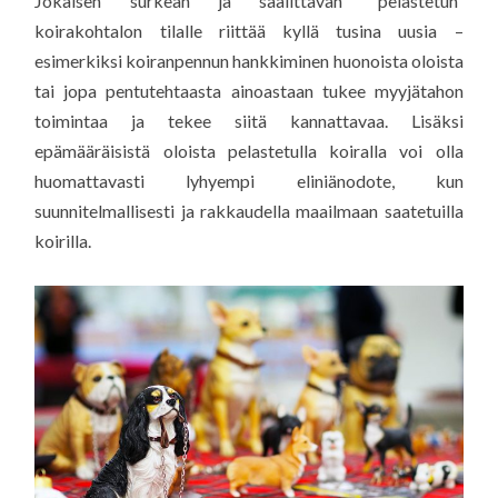
Jokaisen surkean ja säälittävän ”pelastetun”
koirakohtalon tilalle riittää kyllä tusina uusia –
esimerkiksi koiranpennun hankkiminen huonoista oloista
tai jopa pentutehtaasta ainoastaan tukee myyjätahon
toimintaa ja tekee siitä kannattavaa. Lisäksi
epämääräisistä oloista pelastetulla koiralla voi olla
huomattavasti lyhyempi eliniänodote, kun
suunnitelmallisesti ja rakkaudella maailmaan saatetuilla
koirilla.