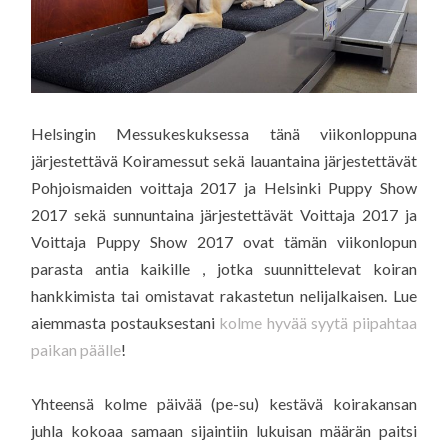
Helsingin Messukeskuksessa tänä viikonloppuna
järjestettävä Koiramessut sekä lauantaina järjestettävät
Pohjoismaiden voittaja 2017 ja Helsinki Puppy Show
2017 sekä sunnuntaina järjestettävät Voittaja 2017 ja
Voittaja Puppy Show 2017 ovat tämän viikonlopun
parasta antia kaikille , jotka suunnittelevat koiran
hankkimista tai omistavat rakastetun nelijalkaisen. Lue
aiemmasta postauksestani
kolme hyvää syytä piipahtaa
paikan päälle
!
Yhteensä kolme päivää (pe-su) kestävä koirakansan
juhla kokoaa samaan sijaintiin lukuisan määrän paitsi