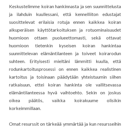
Keskustelimme koiran hankinnasta ja sen suunnittelusta
ja ilahduin kuullessani, että kennelliiton edustajat
suosittelevat erilaisia rotuja ennen kaikkea koiran
alkuperäisen käyttötarkoituksen ja rotuominaisuudet
huomioon ottaen puolueettomasti, sekä ottavat
huomioon tietenkin kyseisen koiran hankintaa
suunnittelevan elämäntilanteen ja toiveet koirarodun
suhteen. Erityisesti mieltäni lämmitti kuulla, että
rodunkartoitusprosessi on ennen kaikkea realistinen
kartoitus ja toisinaan päädytään yhteistuumin siihen
ratkaisuun, ettei koiran hankinta ole vallitsevassa
elämäntilanteessa hyvä vaihtoehto. Sekin on joskus
oikea päätös, vaikka koirakuume olisikin
korkeimmillaan.
Omat resurssit on tärkeää ymmärtää ja kun resursseihin