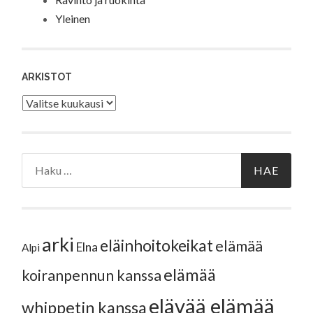
Yleinen
ARKISTOT
Arkistot
Haku:
arki
eläinhoitokeikat
elämää
Elna
Alpi
elämää
koiranpennun kanssa
elävää elämää
whippetin kanssa