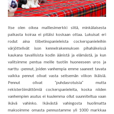
Itse olen oikea malliesimerkki siitä, minkälaisesta
paikasta koiraa ei pitäisi koskaan ottaa. Lukuisat eri
rodut aina tiibetinspanieleista cockerspanieleihin
värjöttelivät ison kennelrakennuksen pihahäkeissä
kaukana tavallisista kodin äänistä ja elämästä, ja kun
valitsimme pentua meille tuotiin huoneeseen uros ja
narttu -pennut, joiden vanhempia emme saaneet tavata
vaikka pennut olivat vasta seitsemän viikon ikäisiä.
Pennut olivat ”puhdasrotuisia” mutta
rekisteröimättömiä cockerspanieleita, koska niiden
vanhempien asutus ei kuulemma ollut suunniteltua vaan
ikävä vahinko. Ikävästä vahingosta huolimatta
maksoimme omasta pennustamme yli 1000 markkaa