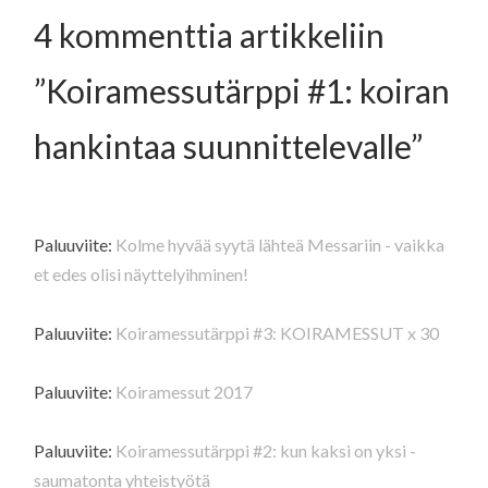
4 kommenttia artikkeliin
”
Koiramessutärppi #1: koiran
hankintaa suunnittelevalle
”
Paluuviite:
Kolme hyvää syytä lähteä Messariin - vaikka
et edes olisi näyttelyihminen!
Paluuviite:
Koiramessutärppi #3: KOIRAMESSUT x 30
Paluuviite:
Koiramessut 2017
Paluuviite:
Koiramessutärppi #2: kun kaksi on yksi -
saumatonta yhteistyötä