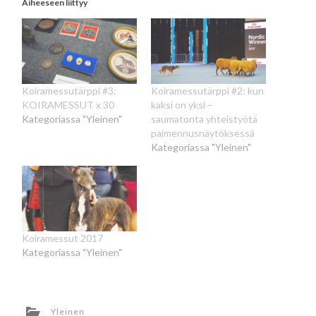
Aiheeseen liittyy
Koiramessutärppi #3:
Koiramessutärppi #2: kun
KOIRAMESSUT x 30
kaksi on yksi –
Kategoriassa "Yleinen"
saumatonta yhteistyötä
paimennusnäytöksessä
Kategoriassa "Yleinen"
Koiramessut 2017
Kategoriassa "Yleinen"
Yleinen