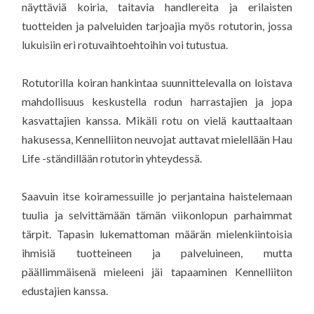
näyttäviä koiria, taitavia handlereita ja erilaisten
tuotteiden ja palveluiden tarjoajia myös rotutorin, jossa
lukuisiin eri rotuvaihtoehtoihin voi tutustua.
Rotutorilla koiran hankintaa suunnittelevalla on loistava
mahdollisuus keskustella rodun harrastajien ja jopa
kasvattajien kanssa. Mikäli rotu on vielä kauttaaltaan
hakusessa, Kennelliiton neuvojat auttavat mielellään Hau
Life -ständillään rotutorin yhteydessä.
Saavuin itse koiramessuille jo perjantaina haistelemaan
tuulia ja selvittämään tämän viikonlopun parhaimmat
tärpit. Tapasin lukemattoman määrän mielenkiintoisia
ihmisiä tuotteineen ja palveluineen, mutta
päällimmäisenä mieleeni jäi tapaaminen Kennelliiton
edustajien kanssa.