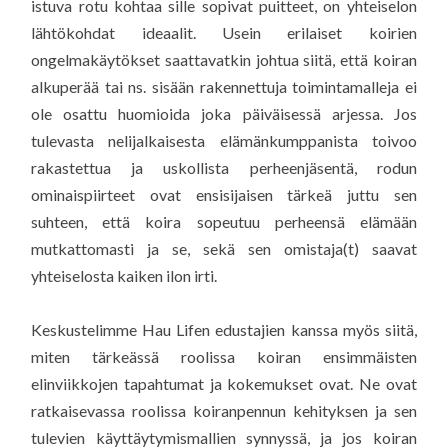
istuva rotu kohtaa sille sopivat puitteet, on yhteiselon
lähtökohdat ideaalit. Usein erilaiset koirien
ongelmakäytökset saattavatkin johtua siitä, että koiran
alkuperää tai ns. sisään rakennettuja toimintamalleja ei
ole osattu huomioida joka päiväisessä arjessa. Jos
tulevasta nelijalkaisesta elämänkumppanista toivoo
rakastettua ja uskollista perheenjäsentä, rodun
ominaispiirteet ovat ensisijaisen tärkeä juttu sen
suhteen, että koira sopeutuu perheensä elämään
mutkattomasti ja se, sekä sen omistaja(t) saavat
yhteiselosta kaiken ilon irti.
Keskustelimme Hau Lifen edustajien kanssa myös siitä,
miten tärkeässä roolissa koiran ensimmäisten
elinviikkojen tapahtumat ja kokemukset ovat. Ne ovat
ratkaisevassa roolissa koiranpennun kehityksen ja sen
tulevien käyttäytymismallien synnyssä, ja jos koiran