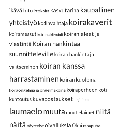
kaupallinen
ikävä
kasvutarina
Into
irtokoira
koirakaverit
yhteistyö
kodinvaihtaja
koiran eleet ja
koiramessut
koiran aktivointi
Koiran hankintaa
viestintä
suunnitteleville
koiran hankinta ja
koiran kanssa
valitseminen
harrastaminen
koiran kuolema
koiraperheen koti
koiraongelmia ja ongelmakoiria
kuvapostaukset
kuntoutus
lahjaideat
laumaelo
muuta
niitä
muut eläimet
näitä
oivalluksia
Olmi
näyttelyt
rahapuhe