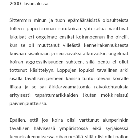
2000 -luvun alussa.
Sittemmin minun ja tuon epämääräisistä olosuhteista
tulleen paperittoman rotukoiran yhteiseloa värittivät
lukuisat eri ongelmat: ensiksi koiranpennun iho oireili,
kun se oli muuttanut viileästä kennelrakennuksesta
kuivaan sisäilmaan ja seuraavaksi alkoivatkin ongelmat
koiran aggressiivisuuden suhteen, sillä pentu ei ollut
tottunut käsittelyyn. Loppujen lopuksi tavallinen arki
sisällä tavallisen perheen kanssa tuntui olevan koiralle
liikaa ja se sai äkkiarvaamattomia raivokohtauksia
erityisesti tapahtumarikkaiden (kuten mökkireissu)
päivien puitteissa.
Epäilen, että jos koira olisi varttunut alunperinkin
tavallisen hälyisessä ympäristössä eikä syrjäisessä
kennelrakennuksessa pihan perällä, sillä olisi ollut paljon