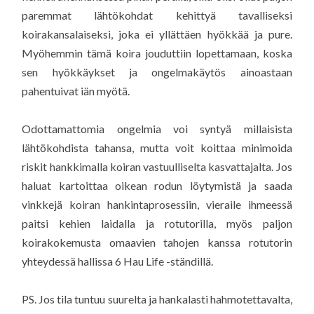
paremmat lähtökohdat kehittyä tavalliseksi
koirakansalaiseksi, joka ei yllättäen hyökkää ja pure.
Myöhemmin tämä koira jouduttiin lopettamaan, koska
sen hyökkäykset ja ongelmakäytös ainoastaan
pahentuivat iän myötä.
Odottamattomia ongelmia voi syntyä millaisista
lähtökohdista tahansa, mutta voit koittaa minimoida
riskit hankkimalla koiran vastuulliselta kasvattajalta. Jos
haluat kartoittaa oikean rodun löytymistä ja saada
vinkkejä koiran hankintaprosessiin, vieraile ihmeessä
paitsi kehien laidalla ja rotutorilla, myös paljon
koirakokemusta omaavien tahojen kanssa rotutorin
yhteydessä hallissa 6 Hau Life -ständillä.
PS. Jos tila tuntuu suurelta ja hankalasti hahmotettavalta,