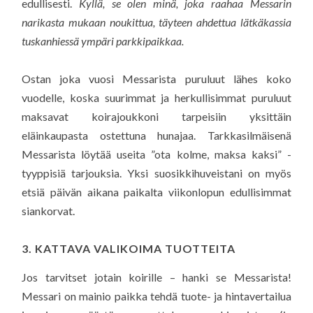
edullisesti.
Kyllä, se olen minä, joka raahaa Messarin
narikasta mukaan noukittua, täyteen ahdettua lätkäkassia
tuskanhiessä ympäri parkkipaikkaa.
Ostan joka vuosi Messarista puruluut lähes koko
vuodelle, koska suurimmat ja herkullisimmat puruluut
maksavat koirajoukkoni tarpeisiin yksittäin
eläinkaupasta ostettuna hunajaa. Tarkkasilmäisenä
Messarista löytää useita ”ota kolme, maksa kaksi” -
tyyppisiä tarjouksia. Yksi suosikkihuveistani on myös
etsiä päivän aikana paikalta viikonlopun edullisimmat
siankorvat.
3. KATTAVA VALIKOIMA TUOTTEITA
Jos tarvitset jotain koirille – hanki se Messarista!
Messari on mainio paikka tehdä tuote- ja hintavertailua