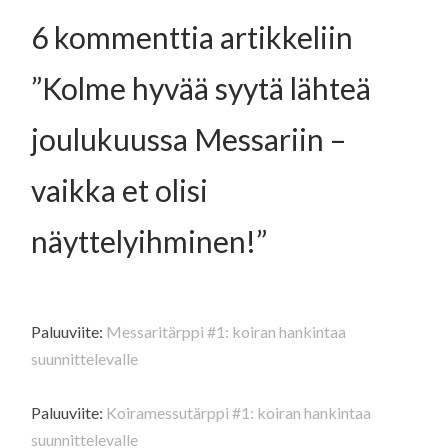
6 kommenttia artikkeliin
”
Kolme hyvää syytä lähteä
joulukuussa Messariin –
vaikka et olisi
näyttelyihminen!
”
Paluuviite:
Messaritärppi #1: koiran hankintaa
suunnittelevalle
Paluuviite:
Koiramessutärppi #1: koiran hankintaa
suunnittelevalle