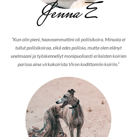
”Kun olin pieni, haaveammattini oli poliisikoira. Minusta ei
tullut poliisikoiraa, eikä edes poliisia, mutta olen elänyt
unelmaani ja työskennellyt monipuolisesti erilaisten koirien
parissa aina virkakoirista Viron kodittomiin koiriin.”