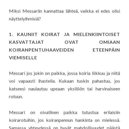
Miksi Messariin kannattaa lähteä, vaikka ei edes olisi
näyttelyihmisiä?
1. KAUNIIT KOIRAT JA MIELENKIINTOISET
KASVATTAJAT OVAT OMIAAN
KOIRANPENTUHAAVEIDEN ETEENPÄIN
VIEMISELLE
Messari jos jokin on paikka, jossa koiria liikkuu ja niitä
voi vapaasti ihastella. Kukaan tuskin pahastuu, jos
katseesi naulautuu upeaan yksilöön tai harvinaiseen
rotuun.
Messari on oivallinen paikka tutustua erilaisiin
koirarotuihin, jos koiranpennun hankinta on mielessä.
Samassa yhteydessä on hyvät mahdollisuudet päästä