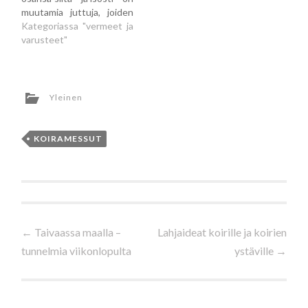
muutamia juttuja, joiden
käytännöllisyyttä arjessa
Kategoriassa "vermeet ja
olen pohtinut ympäri
varusteet"
vuotta kovasti ja joiden
ostamista olen harkinnut
jo pitkän aikaa. Näiden
toiveiden pohjalta
Yleinen
kokosinkin meidän jengille
pienen
joululahjatoivelistan, jos
KOIRAMESSUT
vaikka joulupukki lukeekin
meidän blogia! Tottakai…
Artikkelien
←
Taivaassa maalla –
Lahjaideat koirille ja koirien
tunnelmia viikonlopulta
ystäville
→
selaus