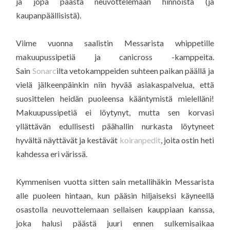
ja jopa päästä neuvottelemaan hinnoista (ja
kaupanpäällisistä).
Viime vuonna saalistin Messarista whippetille
makuupussipetiä ja canicross -kamppeita.
Sain
Sonarc
ilta vetokamppeiden suhteen paikan päällä ja
vielä jälkeenpäinkin niin hyvää asiakaspalvelua, että
suosittelen heidän puoleensa kääntymistä mielelläni!
Makuupussipetiä ei löytynyt, mutta sen korvasi
yllättävän edullisesti päähallin nurkasta löytyneet
hyvältä näyttävät ja kestävät
koiranpedit
, joita ostin heti
kahdessa eri värissä.
Kymmenisen vuotta sitten sain metallihäkin Messarista
alle puoleen hintaan, kun pääsin hiljaiseksi käyneellä
osastolla neuvottelemaan sellaisen kauppiaan kanssa,
joka halusi päästä juuri ennen sulkemisaikaa