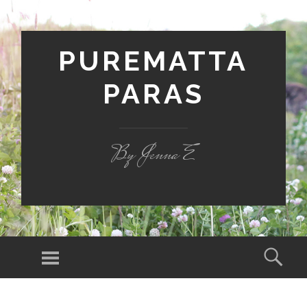
PUREMATTA
PARAS
By Jenna E
Valikko
Hak
SIIRRY