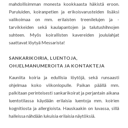
mahdollisimman monesta kookkaasta häkistä eroon.
Puruluiden, koiranpetien ja erikoisvarusteiden lisäksi
valikoimaa on mm. erilaisten treenilelujen ja -
tarvikkeiden sekä kaulapantojen ja talutushihnojen
suhteen. Myös koirallisten kavereiden joululahjat
saattavat löytyä Messarista!
SANKARIKOIRIA, LUENTOJA,
OHJELMANUMEROITA JA KONTAKTEJA
Kauniita koiria ja edullisia löytöjä, sekä runsaasti
ohjelmaa koko viikonlopulle. Paikan päällä mm.
palkitaan perinteisesti sankarikoirat ja perjantain aikana
luentotilassa käydään erilaisia luentoja mm. koirien
kognitiosta ja allergioista. Hauskaakin on luvassa, sillä
halleissa nähdään lukuisia erilaisia näytöksiä.