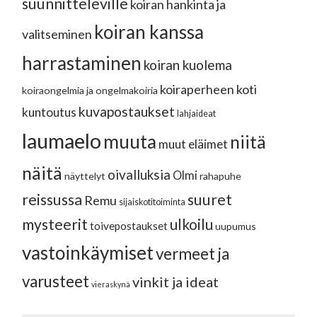
suunnitteleville
koiran hankinta ja
koiran kanssa
valitseminen
harrastaminen
koiran kuolema
koiraperheen koti
koiraongelmia ja ongelmakoiria
kuvapostaukset
kuntoutus
lahjaideat
laumaelo
muuta
niitä
muut eläimet
näitä
oivalluksia
Olmi
näyttelyt
rahapuhe
reissussa
suuret
Remu
sijaiskotitoiminta
mysteerit
ulkoilu
toivepostaukset
uupumus
vastoinkäymiset
vermeet ja
varusteet
vinkit ja ideat
vieraskynä