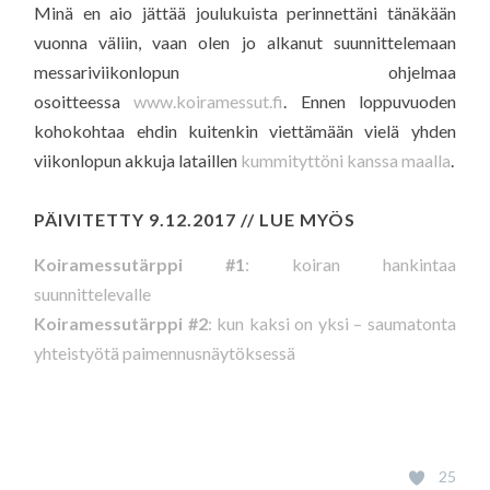
Minä en aio jättää joulukuista perinnettäni tänäkään
vuonna väliin, vaan olen jo alkanut suunnittelemaan
messariviikonlopun ohjelmaa
osoitteessa
www.koiramessut.fi
. Ennen loppuvuoden
kohokohtaa ehdin kuitenkin viettämään vielä yhden
viikonlopun akkuja lataillen
kummityttöni kanssa maalla
.
PÄIVITETTY 9.12.2017 // LUE MYÖS
Koiramessutärppi #1
: koiran hankintaa
suunnittelevalle
Koiramessutärppi #2
: kun kaksi on yksi – saumatonta
yhteistyötä paimennusnäytöksessä
25