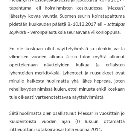
tapahtuma, eli koiraihmisten keskuudessa
”Messari”
lähestyy kovaa vauhtia. Suomen suurin koiratapahtuma
pidetään kuukauden päästä 8.-10.12.2017 eli
– sattuipas
sopivasti –
veronpalautuksia seuraavana viikonloppuna.
En ole koskaan ollut näyttelyihmisiä ja olenkin vasta
viimeisen vuoden aikana
Alpi
n tulon myötä alkanut
opettelemaan näyttelyiden kulkua ja erilaisten
lyhenteiden merkityksiä. Lyhenteet ja ruusukkeet ovat
minulle kaikesta huolimatta yhä lähes hepreaa, joten
rehellisyyden nimissä luulen, ettei minusta ehkä koskaan
tule oikeasti varteenotettavaa näyttelyihmistä.
Siitä huolimatta olen osallistunut Messariin vuosittain jo
kuudentoista vuoden ajan (!) lukuun ottamatta
inttivuottani sotakoiraosastolla vuonna 2011.