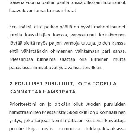
toisena vuonna paikan päällä töissä ollessani huomannut
haaveilevani omasta mastiffista!
Sen lisäksi, että paikan päällä on hyvät mahdollisuudet
jutella kasvattajien kanssa, vannoutunut koiraihminen
löytää sieltä myös paljon vanhoja tuttuja, joiden kanssa
ehtii vähintäänkin ohimennen vaihtamaan pari sanaa.
Messarissa tunnelma saattaa olla kiireinen, mutta
pääasiassa ihmiset ovat ystävällisiä toisilleen.
2. EDULLISET PURULUUT, JOITA TODELLA
KANNATTAA HAMSTRATA
Prioriteettini on jo pitkään ollut vuoden puruluiden
hamstraaminen Messarista! Suosikkini on ulkomaalainen
yritys, joka tarjoaa koirilla pitkään kestäviä kuivattuja
puruherkkuja myös isommissa tukkupakkauksissa