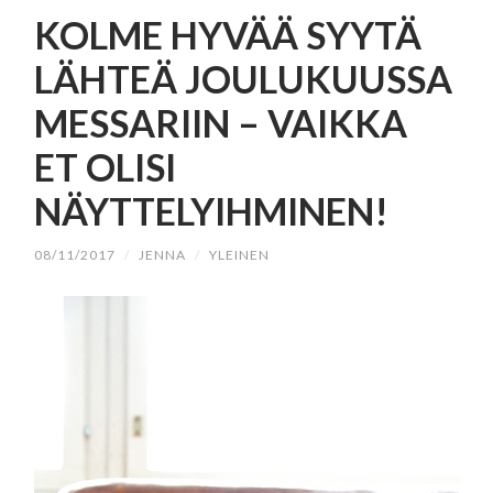
SISÄLTÖÖN
KOLME HYVÄÄ SYYTÄ
LÄHTEÄ JOULUKUUSSA
MESSARIIN – VAIKKA
ET OLISI
NÄYTTELYIHMINEN!
08/11/2017
/
JENNA
/
YLEINEN