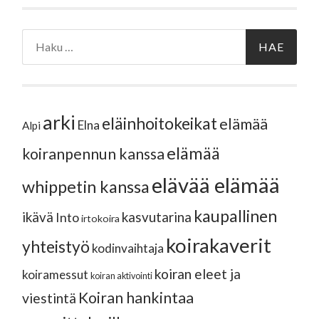
Haku:
arki
eläinhoitokeikat
elämää
Elna
Alpi
elämää
koiranpennun kanssa
elävää elämää
whippetin kanssa
kaupallinen
ikävä
kasvutarina
Into
irtokoira
koirakaverit
yhteistyö
kodinvaihtaja
koiran eleet ja
koiramessut
koiran aktivointi
Koiran hankintaa
viestintä