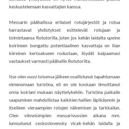
keskustelemaan kasvattajien kanssa.
Messarin päähallissa erilaiset rotujärjestöt ja rotua
harrastavat yhdistykset esittelevät rotujaan ja
toimintaansa Rotutorilla, joten jos kehän laidalta upeine
koirineen bongattu potentiaalinen kasvattaja on liian
kiireinen kertoakseen rodustaan, löydät kaipaamasi
vastaukset varmasti päähallin Rotutorilta.
Itse olen vuosi toisensa jälkeen osallistunut tapahtumaan
nimenomaan turistina, eli en ole koskaan ilmoittanut
omia koiriani mukaan näyttelykehiin. Turistina paikalle
saapuminen mahdollistaa kaikkien hallien läpikäynnin ja
itselleen vieraampien rotujen näkemisen ja tarkkailun.
Olen viimeisimpien messarivuosien aikana mm.
lumoutunut ceskoslovensky vlcak-kehän laidalla ja