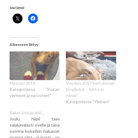
Jaa tämä:
Aiheeseen liittyy
Messari 2014
Vuoden 2017 luetuimmat
Kategoriassa "Koiran
blogijutut – luitko jo
vermeet ja varusteet"
nämä?
Kategoriassa "Yleinen"
Rakas joulupukki…
Joulu hiipii taas
salakavalasti ovelle ja tänä
vuonna koiratkin haluavat
osansa siitä - ja isosti - on