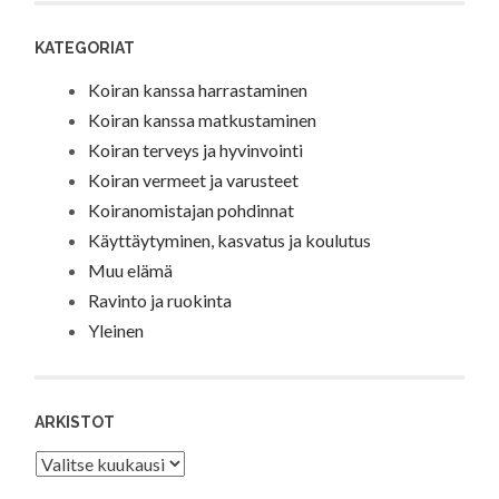
KATEGORIAT
Koiran kanssa harrastaminen
Koiran kanssa matkustaminen
Koiran terveys ja hyvinvointi
Koiran vermeet ja varusteet
Koiranomistajan pohdinnat
Käyttäytyminen, kasvatus ja koulutus
Muu elämä
Ravinto ja ruokinta
Yleinen
ARKISTOT
Arkistot