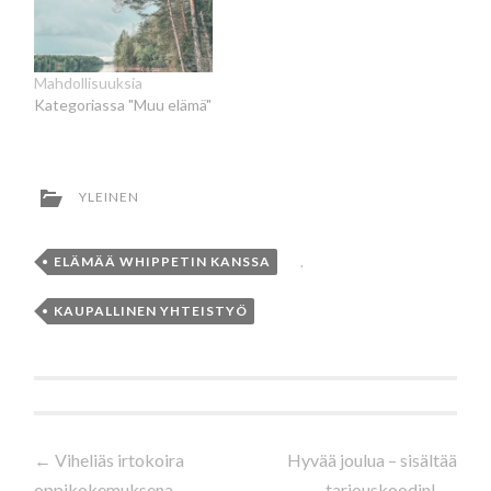
Mahdollisuuksia
Kategoriassa "Muu elämä"
YLEINEN
ELÄMÄÄ WHIPPETIN KANSSA
,
KAUPALLINEN YHTEISTYÖ
Artikkelien
←
Viheliäs irtokoira
Hyvää joulua – sisältää
oppikokemuksena
tarjouskoodin!
→