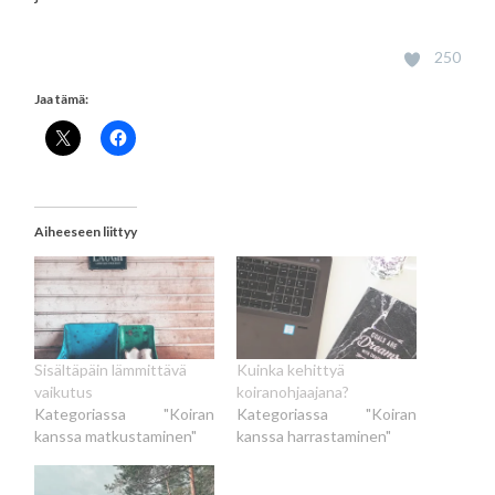
250
Jaa tämä:
Aiheeseen liittyy
Sisältäpäin lämmittävä
Kuinka kehittyä
vaikutus
koiranohjaajana?
Kategoriassa "Koiran
Kategoriassa "Koiran
kanssa matkustaminen"
kanssa harrastaminen"