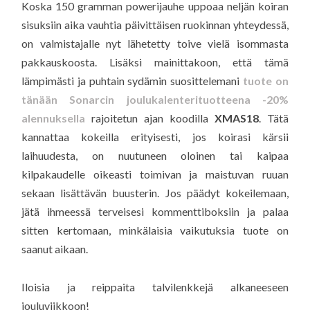
Koska 150 gramman powerijauhe uppoaa neljän koiran
sisuksiin aika vauhtia päivittäisen ruokinnan yhteydessä,
on valmistajalle nyt lähetetty toive vielä isommasta
pakkauskoosta. Lisäksi mainittakoon, että tämä
lämpimästi ja puhtain sydämin suosittelemani
tuote on
tänään Sonarcin joulukalenterituotteena -20%
alennuksella
rajoitetun ajan koodilla
XMAS18
. Tätä
kannattaa kokeilla erityisesti, jos koirasi kärsii
laihuudesta, on nuutuneen oloinen tai kaipaa
kilpakaudelle oikeasti toimivan ja maistuvan ruuan
sekaan lisättävän buusterin. Jos päädyt kokeilemaan,
jätä ihmeessä terveisesi kommenttiboksiin ja palaa
sitten kertomaan, minkälaisia vaikutuksia tuote on
saanut aikaan.
Iloisia ja reippaita talvilenkkejä alkaneeseen
jouluviikkoon!