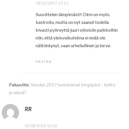
18/12/2017 13:11
Suosittelen lämpimästi! Olmi on myös
kastroitu, mutta on nyt saanut todella
kivasti pyöreyttä juuri oikeisiin paikkoihin
niin, että yleisvaikutelma ei enää ole
nälkiintynyt, vaan urheilullinen ja terve.
VASTAA
Paluuviite:
Vuoden 2017 luetuimmat blogijutut - luitko
jo nämä?
RR
03/08/2018 10:02