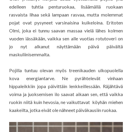
edelleen tuhtia penturuokaa, lisäämällä ruokaan
rasvaista lihaa sekä lampaan rasvaa, mutta molemmat
pojat ovat pysyneet varsinaisina kuikeloina. Eritoten
Olmi, joka ei tunnu saavan massaa vielä lähes kolmen
vuoden iässäkään, vaikka sen alle vuotias rotutoveri on
jo nyt alkanut näyttämään päivä päivältä
maskuliinisemmalta.
Pojilla tuntuu olevan myös treenikauden ulkopuolella
kova energiantarve. Ne pyrähtelevät vinhaan
hippaleikkiin jopa päivittäin lenkkeillessään. Räjähtävä
voima ja juoksemisen ilo saavat aikaan sen, että vaikka
ruokin niitä kuin hevosia, ne vaikuttavat köyhän miehen
kaakeilta, jotka eivät ole nähneet päiväkausiin ruokaa.