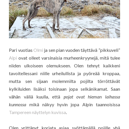
Pari vuotias
Olmi
ja sen pian vuoden täyttävä ”pikkuveli”
Alpi
ovat olleet varsinaisia murheenkryynejä, mitä tulee
niiden ulkoiseen olemukseen. Olen tehnyt kaikkeni
tavoitellessani niille urheilullista ja pyöreää kroppaa,
mutta sen sijaan molemmilta pojilta törröttävät
kylkiluiden lisäksi toisinaan jopa selkänikamat. Saan
vähän väliä kuulla, että
pojat ovat hieman laihassa
kunnossa
mikä näkyy hyvin jopa Alpin taannoisissa
Tampereen näyttelyn kuvissa
.
Olen yrittänyt korjata asiaa syöttämällä pojille yhä