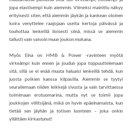
jopa elastisempi kuin aiemmin. Viimeksi mainittu näkyy
erityisesti siten, että aiemmin jäykän ja kankean oloinen
koira venyttelee raajojaan useita kertoja päivässä ja
touhottaa lenkeillä iloisesti siinä, missä se aiemmin
tallusti vain vaivoin muun joukon mukana.
Myös Elna on HMB & Power -ravinteen myötä
virkeämpi kuin ennen ja joudun jopa toppuuttelemaan
sitä, sillä se ei enää muuta haluaisi lenkeillä tehdä, kun
juosta poikien kanssa kilpasilla. Aiemmin se tyytyi
seurailemaan niiden leikkejä sivusta ja vain tarvittaessa
toimimaan erotuomarina, mutta nyt se toimii jopa
joukkojen villitsijänä, mikä on hyvin epäelnamaista, kun
tietää sen jäyhän ja totisen luonteen – joka onkin
yllättäen kirkastunut!