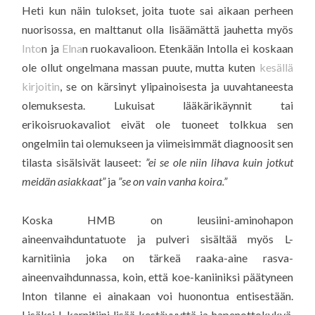
Heti kun näin tulokset, joita tuote sai aikaan perheen
nuorisossa, en malttanut olla lisäämättä jauhetta myös
Into
n ja
Elna
n ruokavalioon. Etenkään Intolla ei koskaan
ole ollut ongelmana massan puute, mutta kuten
kesällä
kirjoitin
, se on kärsinyt ylipainoisesta ja uuvahtaneesta
olemuksesta. Lukuisat lääkärikäynnit tai
erikoisruokavaliot eivät ole tuoneet tolkkua sen
ongelmiin tai olemukseen ja viimeisimmät diagnoosit sen
tilasta sisälsivät lauseet:
”ei se ole niin lihava kuin jotkut
meidän asiakkaat”
ja
”se on vain vanha koira.”
Koska HMB on leusiini-aminohapon
aineenvaihduntatuote ja pulveri sisältää myös L-
karnitiinia joka on tärkeä raaka-aine rasva-
aineenvaihdunnassa, koin, että koe-kaniiniksi päätyneen
Inton tilanne ei ainakaan voi huonontua entisestään.
Lisäksi L-karnitiini lisää kestävyyttä ja hapenottokykyä,