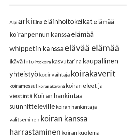
arki
eläinhoitokeikat
elämää
Elna
Alpi
elämää
koiranpennun kanssa
elävää elämää
whippetin kanssa
kaupallinen
ikävä
kasvutarina
Into
irtokoira
koirakaverit
yhteistyö
kodinvaihtaja
koiran eleet ja
koiramessut
koiran aktivointi
Koiran hankintaa
viestintä
suunnitteleville
koiran hankinta ja
koiran kanssa
valitseminen
harrastaminen
koiran kuolema