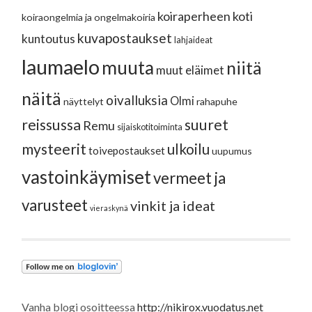
koiraperheen koti
koiraongelmia ja ongelmakoiria
kuvapostaukset
kuntoutus
lahjaideat
laumaelo
muuta
niitä
muut eläimet
näitä
oivalluksia
Olmi
näyttelyt
rahapuhe
reissussa
suuret
Remu
sijaiskotitoiminta
mysteerit
ulkoilu
toivepostaukset
uupumus
vastoinkäymiset
vermeet ja
varusteet
vinkit ja ideat
vieraskynä
Vanha blogi osoitteessa
http://nikirox.vuodatus.net