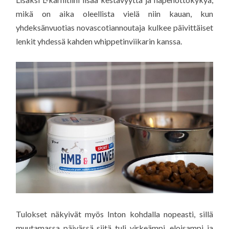
mikä on aika oleellista vielä niin kauan, kun
yhdeksänvuotias novascotiannoutaja kulkee päivittäiset
lenkit yhdessä kahden whippetinviikarin kanssa.
Tulokset näkyivät myös Inton kohdalla nopeasti, sillä
muutamassa päivässä siitä tuli virkeämpi, eloisampi ja