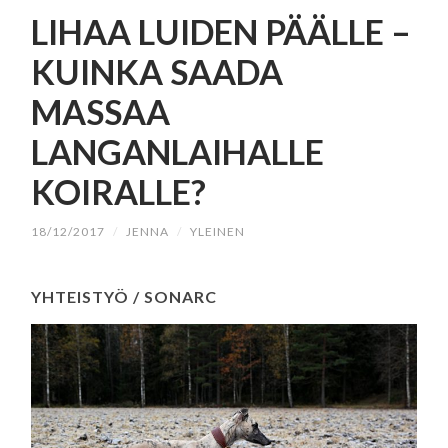
SISÄLTÖÖN
LIHAA LUIDEN PÄÄLLE –
KUINKA SAADA
MASSAA
LANGANLAIHALLE
KOIRALLE?
18/12/2017
/
JENNA
/
YLEINEN
YHTEISTYÖ / SONARC