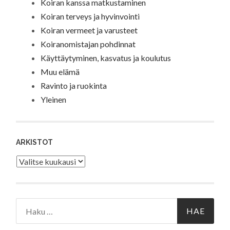
Koiran kanssa matkustaminen
Koiran terveys ja hyvinvointi
Koiran vermeet ja varusteet
Koiranomistajan pohdinnat
Käyttäytyminen, kasvatus ja koulutus
Muu elämä
Ravinto ja ruokinta
Yleinen
ARKISTOT
Arkistot
Haku: