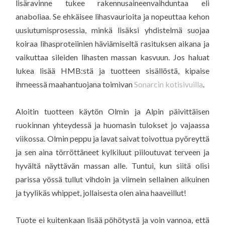
lisäravinne tukee rakennusaineenvaihduntaa eli
anaboliaa. Se ehkäisee lihasvaurioita ja nopeuttaa kehon
uusiutumisprosessia, minkä lisäksi yhdistelmä suojaa
koiraa lihasproteiinien häviämiseltä rasituksen aikana ja
vaikuttaa sileiden lihasten massan kasvuun. Jos haluat
lukea lisää HMB:stä ja tuotteen sisällöstä, kipaise
ihmeessä maahantuojana toimivan
Sonarcin kotisivuilla
.
Aloitin tuotteen käytön Olmin ja Alpin päivittäisen
ruokinnan yhteydessä ja huomasin tulokset jo vajaassa
viikossa. Olmin peppu ja lavat saivat toivottua pyöreyttä
ja sen aina törröttäneet kylkiluut piiloutuvat terveen ja
hyvältä näyttävän massan alle. Tuntui, kun siitä olisi
parissa yössä tullut vihdoin ja viimein sellainen aikuinen
ja tyylikäs whippet, jollaisesta olen aina haaveillut!
Tuote ei kuitenkaan lisää pöhötystä ja voin vannoa, että