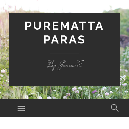
PUREMATTA
PARAS
By Jenna E
Valikko
Hak
SIIRRY