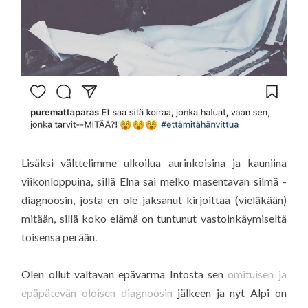
Lisäksi välttelimme ulkoilua aurinkoisina ja kauniina
viikonloppuina, sillä Elna sai melko masentavan silmä -
diagnoosin, josta en ole jaksanut kirjoittaa (vieläkään)
mitään, sillä koko elämä on tuntunut vastoinkäymiseltä
toisensa perään.
Olen ollut valtavan epävarma Intosta sen
omituisen ja
epäpätevän oloisen diagnoosin
jälkeen ja nyt Alpi on