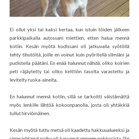
Ei ollut yksi tai kaksi kertaa, kun istuin töiden jälkeen
parkkipaikalla autossani miettien, etten halua mennä
kotiin. Kesän myötä kodissani oli jatkuvalla syötöllä
tehty tihutöitä, joille en voinut kuin pyöritellä silmiäni ja
pudistella päätäni. En enää halunnut nähdä, oliko koirien
peti räjäytetty tai oliko keittiön tasolta varastettu ja
levitelty ruoka-aineita.
En halunnut mennä kotiin, sillä se tarkoitti väistämättä
myös lenkille lähtöä kokoonpanolla, josta oli yhtäkkiä
tullut hirviömäinen.
Kesän myötä tuttu metsä oli kaadettu hakkuualueeksi ja
sinne johtanut polku oli kasvanut umpeen nokkosista. (Se