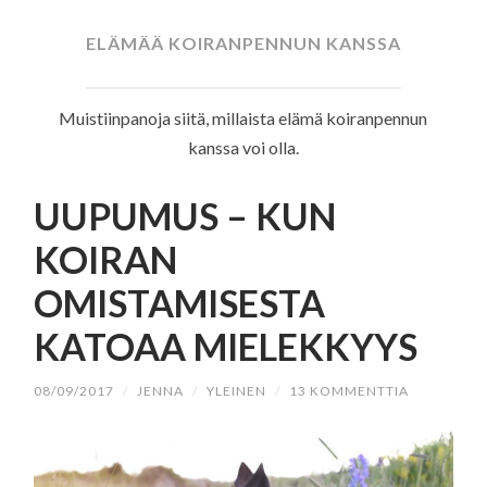
SISÄLTÖÖN
ELÄMÄÄ KOIRANPENNUN KANSSA
Muistiinpanoja siitä, millaista elämä koiranpennun
kanssa voi olla.
UUPUMUS – KUN
KOIRAN
OMISTAMISESTA
KATOAA MIELEKKYYS
08/09/2017
/
JENNA
/
YLEINEN
/
13 KOMMENTTIA