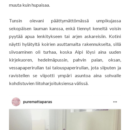
muuta kuin hupaisaa.
Tunsin olevani päättymättömässä umpikujassa
sekopäisen lauman kanssa, enkä tiennyt keneltä voisin
pyytää apua lenkitykseen tai arjen askareisiin. Kotini
näytti hylätyltä koirien asuttamalta rakennukselta, sillä
siivoaminen oli turhaa, koska Alpi löysi aina uuden
kirjekuoren, hedelmäpussin, pahvin palan, oksan,
vessapaperirullan tai talouspaperirullan, jota silputen ja
ravistellen se viipotti ympäri asuntoa aina sohvalle
kohdistuvien liitoharjoituksiensa välissä.