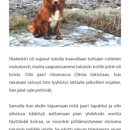
Iltalenkki oli sujunut tutulla kaavallaan tuttujen rutiinien
mukaisesti, mutta saapuessamme takaisin kotiin jokin oli
toisin. Olin juuri riisumassa Olmia takistaan, kun
takanani seissyt Into lyyhistyi lattialle jalkoihini nojaten.
Sen jalat vain pettivät.
Samalla kun ehdin tajuamaan mitä juuri tapahtui ja olin
aikeissa kääntyä auttamaan pian yhdeksän vuotta
täyttävää koiraa, se nousikin pöllämystyneen oloisena
takaisin neljälle jalalle. Se näytti olevan tilanteesta aivan