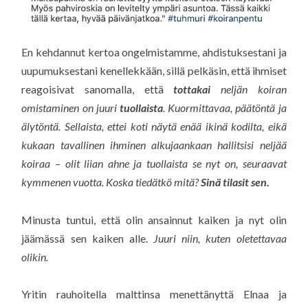
En kehdannut kertoa ongelmistamme, ahdistuksestani ja
uupumuksestani kenellekkään, sillä pelkäsin, että ihmiset
reagoisivat sanomalla, että
tottakai
neljän koiran
omistaminen on juuri
tuollaista
. Kuormittavaa, päätöntä ja
älytöntä. Sellaista, ettei koti näytä enää ikinä kodilta, eikä
kukaan tavallinen ihminen alkujaankaan hallitsisi neljää
koiraa – olit liian ahne ja tuollaista se nyt on, seuraavat
kymmenen vuotta. Koska tiedätkö mitä?
Sinä tilasit sen.
Minusta tuntui, että olin ansainnut kaiken ja nyt olin
jäämässä sen kaiken alle.
Juuri niin, kuten oletettavaa
olikin.
Yritin rauhoitella malttinsa menettänyttä Elnaa ja