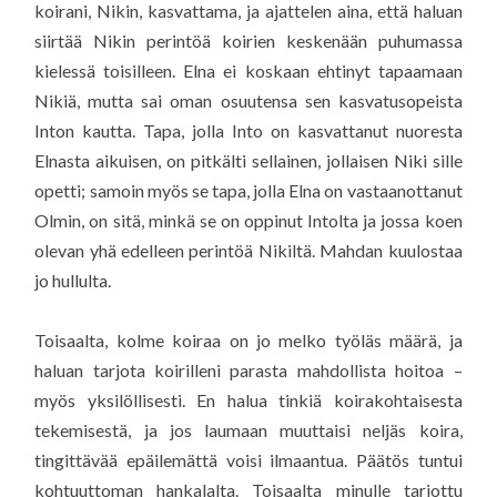
koirani, Nikin, kasvattama, ja ajattelen aina, että haluan
siirtää Nikin perintöä koirien keskenään puhumassa
kielessä toisilleen. Elna ei koskaan ehtinyt tapaamaan
Nikiä, mutta sai oman osuutensa sen kasvatusopeista
Inton kautta. Tapa, jolla Into on kasvattanut nuoresta
Elnasta aikuisen, on pitkälti sellainen, jollaisen Niki sille
opetti; samoin myös se tapa, jolla Elna on vastaanottanut
Olmin, on sitä, minkä se on oppinut Intolta ja jossa koen
olevan yhä edelleen perintöä Nikiltä. Mahdan kuulostaa
jo hullulta.
Toisaalta, kolme koiraa on jo melko työläs määrä, ja
haluan tarjota koirilleni parasta mahdollista hoitoa –
myös yksilöllisesti. En halua tinkiä koirakohtaisesta
tekemisestä, ja jos laumaan muuttaisi neljäs koira,
tingittävää epäilemättä voisi ilmaantua. Päätös tuntui
kohtuuttoman hankalalta. Toisaalta minulle tarjottu