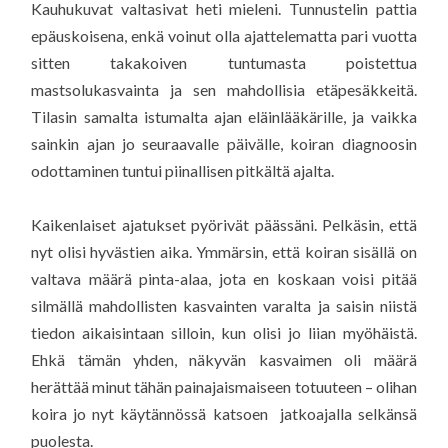
Kauhukuvat valtasivat heti mieleni. Tunnustelin pattia
epäuskoisena, enkä voinut olla ajattelematta pari vuotta
sitten takakoiven tuntumasta poistettua
mastsolukasvainta ja sen mahdollisia etäpesäkkeitä.
Tilasin samalta istumalta ajan eläinlääkärille, ja vaikka
sainkin ajan jo seuraavalle päivälle, koiran diagnoosin
odottaminen tuntui piinallisen pitkältä ajalta.
Kaikenlaiset ajatukset pyörivät päässäni. Pelkäsin, että
nyt olisi hyvästien aika. Ymmärsin, että koiran sisällä on
valtava määrä pinta-alaa, jota en koskaan voisi pitää
silmällä mahdollisten kasvainten varalta ja saisin niistä
tiedon aikaisintaan silloin, kun olisi jo liian myöhäistä.
Ehkä tämän yhden, näkyvän kasvaimen oli määrä
herättää minut tähän painajaismaiseen totuuteen – olihan
koira jo nyt käytännössä katsoen jatkoajalla selkänsä
puolesta.