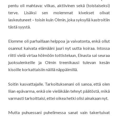
pentu oli mahtava: vilkas, aktiivinen sekä (toistaiseksi)
terve. Lisäksi sen molemmat kivekset olivat
laskeutuneet – toisin kuin Olmin, joka syksyllä kastroitiin
tästä syystä.
Elomme oli parhaillaan helppoa ja vaivatonta, enkä ollut
osannut kaivata elämääni juuri nyt uutta koiraa. Intossa
riitti vielä virtaa hölmöön tottisteluun, Elnasta sai seuraa
juoksulenkeille ja Olmin treenikausi tulevan kesän
kisoille korkattaisiin näillä näppäimillä.
Soitin kasvattajalle. Tarkoituksenani oli sanoa, että olen
liian epävarma, enkä ole vieläkään tehnyt päätöstä, mikä
varmasti tarkoittaisi, ettei oikea hetki olisi ainakaan nyt.
Mutta puhuessani puhelimessa sanat vain takertuivat