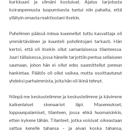
kurkkuuni ja silmäni kostuivat. Ajatus tarjotusta
koiranpennusta luopumisesta tuntui niin pahalta, että
yllätyin omasta reaktiostani itsekin.
Puhelimen päässä minua kuunnellut tuttu kasvattaja oli
ymmärtäväinen ja kuunteli pohdintojani tarkasti. Hän
kertoi, että oli itsekin ollut samanlaisessa tilanteessa.
Juuri tällaisessa, jossa hänelle tarjottiin pentua sellaiseen
saumaan, johon hän ei ollut edes suunnittellut pennun
hankintaa. Päätös oli ollut vaikea, mutta osoittautunut
yhdeksi parhaimmista, joita hän oli ikinä tehnyt.
Niinpä me keskustelimme ja keskustelimme ja kävimme
kaikenlaiset skenaariot läpi. Masennukset,
loppuunpalamiset, tilanteen, jossa ehkä huomaisinkin,
etten kykene tähän. Tilanteet, jotka voisivat oikeastaan
sattua kenelle tahansa – ja aivan koska tahansa,