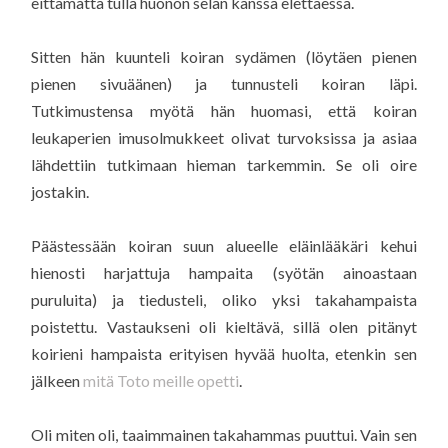
eittämättä tulla huonon selän kanssa elettäessä.
Sitten hän kuunteli koiran sydämen (löytäen pienen
pienen sivuäänen) ja tunnusteli koiran läpi.
Tutkimustensa myötä hän huomasi, että koiran
leukaperien imusolmukkeet olivat turvoksissa ja asiaa
lähdettiin tutkimaan hieman tarkemmin. Se oli oire
jostakin.
Päästessään koiran suun alueelle eläinlääkäri kehui
hienosti harjattuja hampaita (syötän ainoastaan
puruluita) ja tiedusteli, oliko yksi takahampaista
poistettu. Vastaukseni oli kieltävä, sillä olen pitänyt
koirieni hampaista erityisen hyvää huolta, etenkin sen
jälkeen
mitä Toto meille opetti
.
Oli miten oli, taaimmainen takahammas puuttui. Vain sen