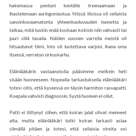
hakemassa pentuni kentälle treenaamaan ja
ihastelemaan auringonlaskua. Niissä illoissa oli sellaista
sanoinkuvaamatonta yhteenkuuluvuuden tunnetta ja
taikaa, mitä tuskin enää koskaan kokisin niin vahvasti tai
juuri sillä tavalla. Näiden vuosien varrella meistä oli
hitsautunut tiimi, Into oli luotettava varjoni, ihana oma
itsensä, verraton sirkuskarhu.
Eläinlääkärin vastaanotolla pääsimme melkein heti
sisään huoneeseen. Nopealla tarkastuksella eläinlääkäri
totesi oitis, että kyseessä on täysin harmiton rasvapatti.
Koepala vahvisti diagnoosin. Syytä huoleen ei ollut.
Patti ei liittynyt siihen, että koiran jalat olivat menneet
alta, mutta eläinlääkäri tutki koiran tarkasti asiaa
silmällä pitäen ja totesi, että sellaisia oireita voi