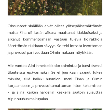
Olosuhteet sinällään eivät olleet ylitsepääsemättömät,
mutta Elna oli kesän aikana muuttunut kiukkuiseksi ja
alkanut kommentoimaan vastaan tulevia koirakkoja
äärettömän tiukkaan sävyyn. Se teki Intosta levottoman
ja provosoi pari vuotiaan Olmin mukaan möykkään.
Alle vuotias Alpi ihmetteli koko toimintaa ja tunsi itsensä
tilanteissa epävarmaksi. Se ei juurikaan saanut tukea
minulta, sillä kaikki huomioni meni Elnan ja Olmin
korjaamiseen ja provosoitumattoman Inton kehumiseen
– ja siinä kaiken härdellin keskellä saatoin sujauttaa
Alpin suuhun makupalan.