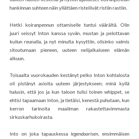
hankinnan suhteen näin yllättäen risteilivät ristiin rastiin.
Hetki koiranpennun ottamiselle tuntui väärältä. Olin
juuri seissyt Inton kanssa syvän, mustan ja pelottavan
kuilun reunalla, ja nyt minulta kysyttiin, olisinko valmis
sitoutumaan pieneen, uuteen nelijalkaiseen elämän
alkuun.
Toisaalta vuorokauden kestänyt pelko Inton kohtalosta
oli pistänyt asioita uuteen järjestykseen; minä kyllä
halusin, että jos ja kun taloon tulisi toinen whippet, se
ehtisi tapaamaan Inton, ja tietäisi, kenestä puhutaan, kun
kerron tarinoita maailman rakastettavimmasta
sirkuskarhukoirasta.
Into on joka tapauskessa
legendaarisen
, ensimmäisen