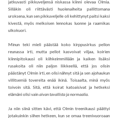
jatkuvasti pikkuveljensä niskassa kiinni olevaa Olmia.
Silläkin oli riittävästi huolenaiheita pallittomana
uroksena, kun sen pikkuveljelle oli kehittynyt paitsi kaksi
kivestä, myös melkoisen lennokas luonne ja raamikas
ulkokuori.
Minun teki mieli päästää koko kirppusirkus pellon
reunassa irti, mutta pellot kasvoivat viljaa, koirien
kiinnipitokausi oli kiihkeimmillään ja kaiken lisäksi
rusakoita oli niin paljon liikkeellä, että jos olisin
päästänyt Olmin irti, en olisi nähnyt sitä ja sen ajohaukun
villitsemiä tovereita enää ikinä. Toisaalta, minä myös
toivoin sitä. Sitä, että koirat katoaisivat ja hetkeksi
elämäni olisi vain
aivan tavallista ja normaalia.
Ja niin siinä sitten kävi, että Olmin treenikausi päättyi
jotakuinkin siihen hetkeen, kun se omaa treenivuoroaan