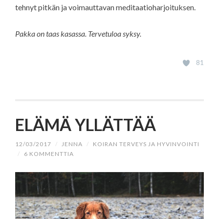
tehnyt pitkän ja voimauttavan meditaatioharjoituksen.
Pakka on taas kasassa. Tervetuloa syksy.
81
ELÄMÄ YLLÄTTÄÄ
12/03/2017
/
JENNA
/
KOIRAN TERVEYS JA HYVINVOINTI
/
6 KOMMENTTIA