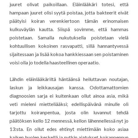
juuret olivat paikoillaan. Eläinlääkäri totesi, että
hampaan juuret olisi syytä poistaa, jotta bakteerit eivät
päätyisi koiran verenkiertoon tämän erinomaisen
kulkuväylän kautta. Siispä sovimme, että hammas
poistetaan. Samalla nukutuksella poistetaan vielä
kohtuullisen kokoinen rasvapatti, sillä hannantyvessä
sijaitessaan ja lisää kokoa hankkiessaan sen poistaminen
voisi olla jo todella haasteellinen operaatio.
Lähdin eläinlääkäriltä häntäänsä heiluttavan noutajan,
laskun ja leikkausajan kanssa. Odottamattomien
diagnoosien sarja ei kuitenkaan ollut ainoa asia, mikä
veti mieleni mietteliääksi; edellispäivänä minulle oli
tarjottu koiranpentua, josta olin luvannut tehdä
päätöksen kello 12 mennessä, kellon lähennellessä nyt jo
13:sta. En ollut edes ehtinyt miettimään koko asiaa
kaiken huolen keskellä ja nytkin ajatukset koiranpennun