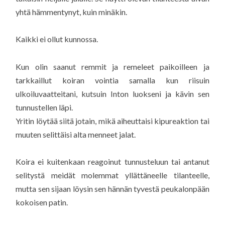
yhtä hämmentynyt, kuin minäkin.
Kaikki ei ollut kunnossa.
Kun olin saanut remmit ja remeleet paikoilleen ja
tarkkaillut koiran vointia samalla kun riisuin
ulkoiluvaatteitani, kutsuin Inton luokseni ja kävin sen
tunnustellen läpi.
Yritin löytää siitä jotain, mikä aiheuttaisi kipureaktion tai
muuten selittäisi alta menneet jalat.
Koira ei kuitenkaan reagoinut tunnusteluun tai antanut
selitystä meidät molemmat yllättäneelle tilanteelle,
mutta sen sijaan löysin sen hännän tyvestä peukalonpään
kokoisen patin.