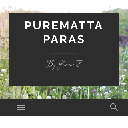
PUREMATTA
PARAS
By Jenna E
Valikko
Hak
SIIRRY