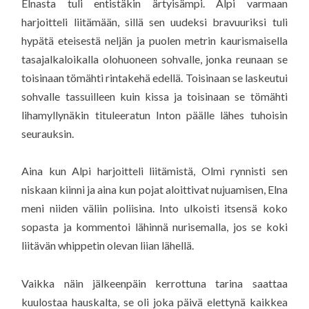
Elnasta tuli entistäkin ärtyisämpi. Alpi varmaan
harjoitteli liitämään, sillä sen uudeksi bravuuriksi tuli
hypätä eteisestä neljän ja puolen metrin kaurismaisella
tasajalkaloikalla olohuoneen sohvalle, jonka reunaan se
toisinaan tömähti rintakehä edellä. Toisinaan se laskeutui
sohvalle tassuilleen kuin kissa ja toisinaan se tömähti
lihamyllynäkin tituleeratun Inton päälle lähes tuhoisin
seurauksin.
Aina kun Alpi harjoitteli liitämistä, Olmi rynnisti sen
niskaan kiinni ja aina kun pojat aloittivat nujuamisen, Elna
meni niiden väliin poliisina. Into ulkoisti itsensä koko
sopasta ja kommentoi lähinnä nurisemalla, jos se koki
liitävän whippetin olevan liian lähellä.
Vaikka näin jälkeenpäin kerrottuna tarina saattaa
kuulostaa hauskalta, se oli joka päivä elettynä kaikkea