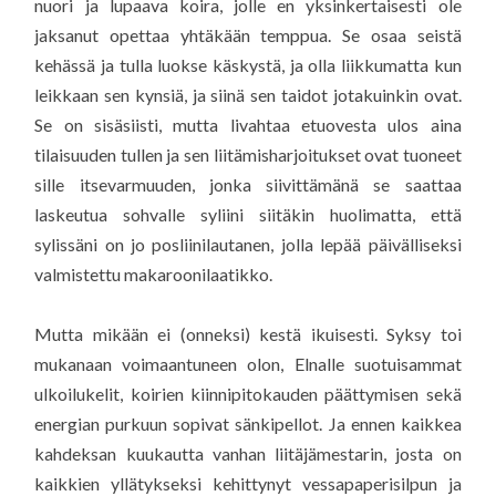
nuori ja lupaava koira, jolle en yksinkertaisesti ole
jaksanut opettaa yhtäkään temppua. Se osaa seistä
kehässä ja tulla luokse käskystä, ja olla liikkumatta kun
leikkaan sen kynsiä, ja siinä sen taidot jotakuinkin ovat.
Se on sisäsiisti, mutta livahtaa etuovesta ulos aina
tilaisuuden tullen ja sen liitämisharjoitukset ovat tuoneet
sille itsevarmuuden, jonka siivittämänä se saattaa
laskeutua sohvalle syliini siitäkin huolimatta, että
sylissäni on jo posliinilautanen, jolla lepää päivälliseksi
valmistettu makaroonilaatikko.
Mutta mikään ei (onneksi) kestä ikuisesti. Syksy toi
mukanaan voimaantuneen olon, Elnalle suotuisammat
ulkoilukelit, koirien kiinnipitokauden päättymisen sekä
energian purkuun sopivat sänkipellot. Ja ennen kaikkea
kahdeksan kuukautta vanhan liitäjämestarin, josta on
kaikkien yllätykseksi kehittynyt vessapaperisilpun ja