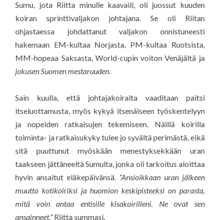
Sumu, jota Riitta minulle kaavaili, oli juossut kuuden
koiran sprinttivaljakon johtajana. Se oli Riitan
ohjastaessa johdattanut valjakon onnistuneesti
hakemaan EM-kultaa Norjasta, PM-kultaa Ruotsista,
MM-hopeaa Saksasta, World-cupin voiton Venäjältä ja
jokusen Suomen mestaruuden.
Sain kuulla, että johtajakoiralta vaaditaan paitsi
itseluottamusta, myös kykyä itsenäiseen työskentelyyn
ja nopeiden ratkaisujen tekemiseen. Näillä koirilla
toiminta- ja ratkaisukyky tulee jo syvältä perimästä, eikä
sitä puuttunut myöskään menestyksekkään uran
taakseen jättäneeltä Sumulta, jonka oli tarkoitus aloittaa
hyvin ansaitut eläkepäivänsä.
”Ansioikkaan uran jälkeen
muutto kotikoiriksi ja huomion keskipisteeksi on parasta,
mitä voin antaa entisille kisakoirilleni. Ne ovat sen
ansainneet.”
Riitta summasi.