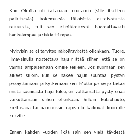
Kun Olmilla oli takanaan muutamia (sille itselleen
palkitsevia) kokemuksia tällaisista ei-toivotuista
reissuista, tuli sen irtipitämisestä huomattavasti
hankalampaa ja riskialttiimpaa.
Nykyisin se ei tarvitse näköärsykettä ollenkaan. Tuore,
ilmavainulla nostettava haju riittää siihen, että se on
valmis ampaisemaan omille teilleen. Jos huomaan sen
aikeet silloin, kun se hakee hajun suuntaa, pystyn
pysäyttämään ja kytkemään sen. Mutta jos se jo tietää
mistä suunnasta haju tulee, en välttämättä pysty enää
vaikuttamaan siihen ollenkaan. Silloin kutsuhuuto,
kieltosana tai namipussin rapistelu kaikuvat kuuroille
korville.
Ennen kahden vuoden ikää sain sen vielä täydestä