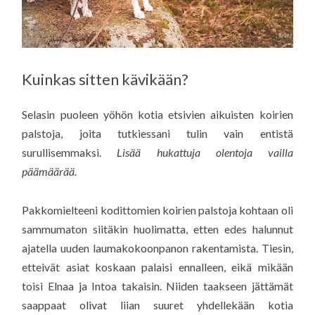
Kuinkas sitten kävikään?
Selasin puoleen yöhön kotia etsivien aikuisten koirien
palstoja, joita tutkiessani tulin vain entistä
surullisemmaksi.
Lisää hukattuja olentoja vailla
päämäärää.
Pakkomielteeni kodittomien koirien palstoja kohtaan oli
sammumaton siitäkin huolimatta, etten edes halunnut
ajatella uuden laumakokoonpanon rakentamista. Tiesin,
etteivät asiat koskaan palaisi ennalleen, eikä mikään
toisi Elnaa ja Intoa takaisin. Niiden taakseen jättämät
saappaat olivat liian suuret yhdellekään kotia