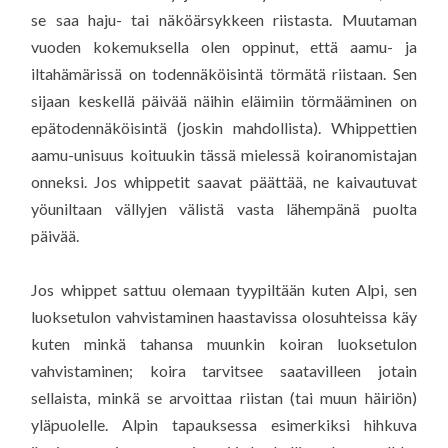
se saa haju- tai näköärsykkeen riistasta. Muutaman
vuoden kokemuksella olen oppinut, että aamu- ja
iltahämärissä on todennäköisintä törmätä riistaan. Sen
sijaan keskellä päivää näihin eläimiin törmääminen on
epätodennäköisintä (joskin mahdollista). Whippettien
aamu-unisuus koituukin tässä mielessä koiranomistajan
onneksi. Jos whippetit saavat päättää, ne kaivautuvat
yöuniltaan vällyjen välistä vasta lähempänä puolta
päivää.
Jos whippet sattuu olemaan tyypiltään kuten Alpi, sen
luoksetulon vahvistaminen haastavissa olosuhteissa käy
kuten minkä tahansa muunkin koiran luoksetulon
vahvistaminen; koira tarvitsee saatavilleen jotain
sellaista, minkä se arvoittaa riistan (tai muun häiriön)
yläpuolelle. Alpin tapauksessa esimerkiksi hihkuva