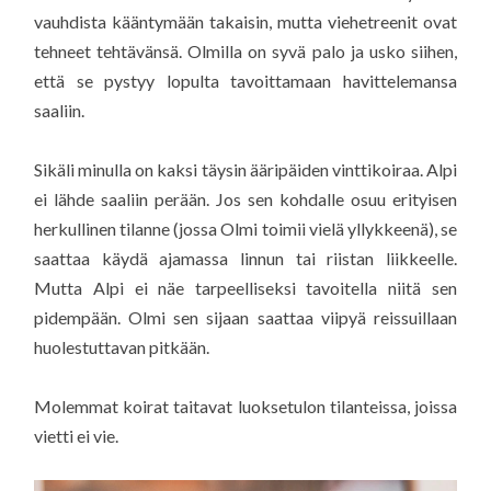
vauhdista kääntymään takaisin, mutta viehetreenit ovat
tehneet tehtävänsä. Olmilla on syvä palo ja usko siihen,
että se pystyy lopulta tavoittamaan havittelemansa
saaliin.
Sikäli minulla on kaksi täysin ääripäiden vinttikoiraa. Alpi
ei lähde saaliin perään. Jos sen kohdalle osuu erityisen
herkullinen tilanne (jossa Olmi toimii vielä yllykkeenä), se
saattaa käydä ajamassa linnun tai riistan liikkeelle.
Mutta Alpi ei näe tarpeelliseksi tavoitella niitä sen
pidempään. Olmi sen sijaan saattaa viipyä reissuillaan
huolestuttavan pitkään.
Molemmat koirat taitavat luoksetulon tilanteissa, joissa
vietti ei vie.