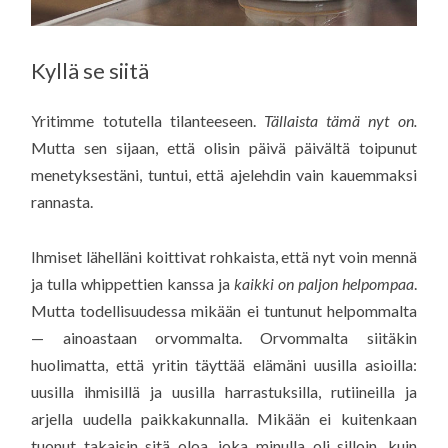
Kyllä se siitä
Yritimme totutella tilanteeseen.
Tällaista tämä nyt on.
Mutta sen sijaan, että olisin päivä päivältä toipunut
menetyksestäni, tuntui, että ajelehdin vain kauemmaksi
rannasta.
Ihmiset lähelläni koittivat rohkaista, että nyt voin mennä
ja tulla whippettien kanssa ja
kaikki on paljon helpompaa
.
Mutta todellisuudessa mikään ei tuntunut helpommalta
— ainoastaan orvommalta. Orvommalta siitäkin
huolimatta, että yritin täyttää elämäni uusilla asioilla:
uusilla ihmisillä ja uusilla harrastuksilla, rutiineilla ja
arjella uudella paikkakunnalla. Mikään ei kuitenkaan
tuonut takaisin sitä oloa, joka minulla oli silloin, kuin