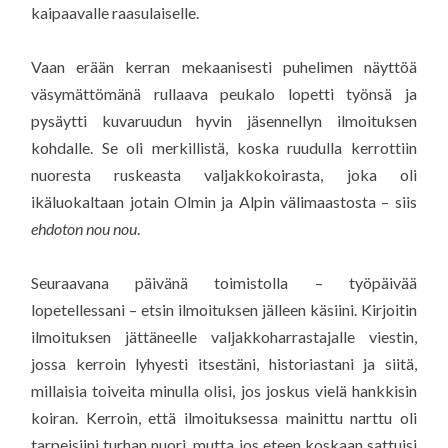
kaipaavalle raasulaiselle.
Vaan erään kerran mekaanisesti puhelimen näyttöä
väsymättömänä rullaava peukalo lopetti työnsä ja
pysäytti kuvaruudun hyvin jäsennellyn ilmoituksen
kohdalle. Se oli merkillistä, koska ruudulla kerrottiin
nuoresta ruskeasta valjakkokoirasta, joka oli
ikäluokaltaan jotain Olmin ja Alpin välimaastosta – siis
ehdoton nou nou
.
Seuraavana päivänä toimistolla – työpäivää
lopetellessani – etsin ilmoituksen jälleen käsiini. Kirjoitin
ilmoituksen jättäneelle valjakkoharrastajalle viestin,
jossa kerroin lyhyesti itsestäni, historiastani ja siitä,
millaisia toiveita minulla olisi, jos joskus vielä hankkisin
koiran. Kerroin, että ilmoituksessa mainittu narttu oli
tarpeisiini turhan nuori, mutta jos eteen koskaan sattuisi