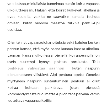
voit katsoa, minkälaista tunnelmaa suosin koiria vapaana
ulkoiluttaessani. Haluan, että koirat kulkevat lähelläni ja
ovat kuulolla, vaikka ne saavatkin samalla touhuta
omiaan, kuten videolla maastoa tutkiva pentu-Alpi
osoittaa.
Olen tehnyt vapaanaoloharjoituksia sekä kahden kesken
pennun kanssa, että myös osana lauman kanssa ulkoilua.
Lauman kanssa ulkoillessa pienellä koiranpennulla on
usein suurempi kynnys poistua porukasta. Toki
poikkeus vahvistaa säännön
kuten naapurin
olohuoneeseen vilistänyt Alpi pentuna opetti. Onneksi
myrtyneen naapurin suhtautuminen pentuun ei ollut
koiraa kohtaan palkitseva, joten pienestä
kömmähdyksestä huolimatta Alpi on tänä päivänä varsin
luotettava vapaanaulkoilija.