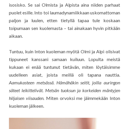
isosisko. Se sai Olmista ja Alpista aina niiden parhaat
puolet esille. Into toi laumadynamiikkaan uskomattoman
paljon ja luulen, etten tietyllä tapaa tule koskaan
toipumaan sen kuolemasta – tai ainakaan hyvin pitkään
aikaan.
Tuntuu, kuin Inton kuoleman myötä Olmi ja Alpi olisivat
tippuneet kanssani samaan kuiluun. Lopulta meistä
kukaan ei enää tuntunut tietävän, miten löytäisimme
uudelleen asiat, joista meillä oli tapana nauttia.
Aamukasteen metsässä. Hämähäkin seitit, joilla auringon
säteet leikittelivät. Metsän tuoksun ja korkeiden mäntyjen
hiljaisen viisauden.
Miten orvoksi me jäimmekään Inton
kuoleman jälkeen.