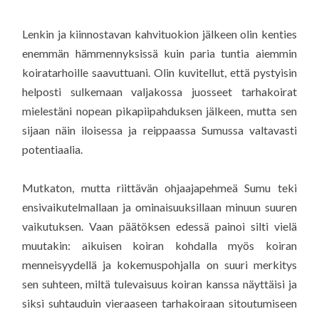
Lenkin ja kiinnostavan kahvituokion jälkeen olin kenties
enemmän hämmennyksissä kuin paria tuntia aiemmin
koiratarhoille saavuttuani. Olin kuvitellut, että pystyisin
helposti sulkemaan valjakossa juosseet tarhakoirat
mielestäni nopean pikapiipahduksen jälkeen, mutta sen
sijaan näin iloisessa ja reippaassa Sumussa valtavasti
potentiaalia.
Mutkaton, mutta riittävän ohjaajapehmeä Sumu teki
ensivaikutelmallaan ja ominaisuuksillaan minuun suuren
vaikutuksen. Vaan päätöksen edessä painoi silti vielä
muutakin: aikuisen koiran kohdalla myös koiran
menneisyydellä ja kokemuspohjalla on suuri merkitys
sen suhteen, miltä tulevaisuus koiran kanssa näyttäisi ja
siksi suhtauduin vieraaseen tarhakoiraan sitoutumiseen