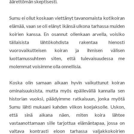
äärettömän skeptisesti.
Sumu ei ollut koskaan viettänyt tavanomaista kotikoiran
elämää, vaan se oli elänyt ikänsä ulkona tarhassa muiden
koirien kanssa. En osannut ollenkaan arvella, voisiko
tällaisista lähtökohdista rakentaa hienosti
vuorovaikutteisen koiran ja ihmisen välisen
luottamussuhteen siten, että tulevaisuudessa me
molemmat voisimme olla onnellisia.
Koska olin samaan aikaan hyvin vaikuttunut koiran
ominaisuuksista, mutta myös epäilevällä kannalla sen
historian vuoksi, päädyimme ratkaisuun, jonka myötä
Sumu lähti mukaani kahden viikon koejaksolle. Uskon,
että sinä aikana näen, miten koira lähtee
vastaanottamaan sille tarjottua elämäntapaa, jossa on
valtava kontrasti eloon tarhassa valjakkokoirien