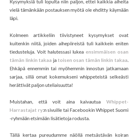
Kysymyksiä tuli lopulta niin paljon, ettei kaikkia aiheita
vielä tämänkään postauksen myötä ole ehditty käymään
läpi.
Kolmeen artikkeliin tiivistyneet kysymykset ovat
kuitenkin niitä, joiden aihepiireistä tuli kaikkein eniten
tiedusteluja. Voit halutessasi lukea
ensimmäisen osan
tämän linkin takaa
ja
toisen osan tämän linkin takaa
.
Ehkäpä ennemmin tai myöhemmin innostun jatkamaan
sarjaa, sillä omat kokemukseni whippeteistä selkeästi
herättivät paljon uteliaisuutta!
Muistahan, että voit aina kaivautua
Whippet-
Harrastajat ry
:n sivuille tai Facebookin Whippet Suomi
-ryhmään etsimään lisätietoja rodusta.
Tällä kertaa pureudumme näöllä metsästävän koiran