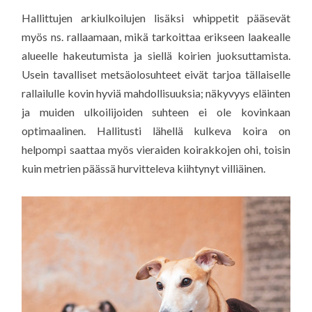
Hallittujen arkiulkoilujen lisäksi whippetit pääsevät
myös ns. rallaamaan, mikä tarkoittaa erikseen laakealle
alueelle hakeutumista ja siellä koirien juoksuttamista.
Usein tavalliset metsäolosuhteet eivät tarjoa tällaiselle
rallailulle kovin hyviä mahdollisuuksia; näkyvyys eläinten
ja muiden ulkoilijoiden suhteen ei ole kovinkaan
optimaalinen. Hallitusti lähellä kulkeva koira on
helpompi saattaa myös vieraiden koirakkojen ohi, toisin
kuin metrien päässä hurvitteleva kiihtynyt villiäinen.