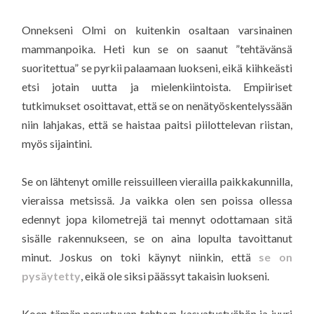
Onnekseni Olmi on kuitenkin osaltaan varsinainen
mammanpoika. Heti kun se on saanut ”tehtävänsä
suoritettua” se pyrkii palaamaan luokseni, eikä kiihkeästi
etsi jotain uutta ja mielenkiintoista. Empiiriset
tutkimukset osoittavat, että se on nenätyöskentelyssään
niin lahjakas, että se haistaa paitsi piilottelevan riistan,
myös sijaintini.
Se on lähtenyt omille reissuilleen vierailla paikkakunnilla,
vieraissa metsissä. Ja vaikka olen sen poissa ollessa
edennyt jopa kilometrejä tai mennyt odottamaan sitä
sisälle rakennukseen, se on aina lopulta tavoittanut
minut. Joskus on toki käynyt niinkin, että
se on
pysäytetty
, eikä ole siksi päässyt takaisin luokseni.
Koen tämän perustuvan tehtyyn kasvatustyöhön ja juuri