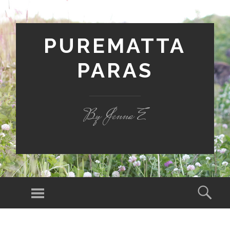
PUREMATTA
PARAS
By Jenna E
Valikko
Hak
SIIRRY