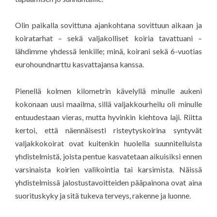
Olin paikalla sovittuna ajankohtana sovittuun aikaan ja
koiratarhat – sekä valjakolliset koiria tavattuani –
lähdimme yhdessä lenkille; minä, koirani sekä 6-vuotias
eurohoundnarttu kasvattajansa kanssa.
Pienellä kolmen kilometrin kävelyllä minulle aukeni
kokonaan uusi maailma, sillä valjakkourheilu oli minulle
entuudestaan vieras, mutta hyvinkin kiehtova laji. Riitta
kertoi, että näennäisesti risteytyskoirina syntyvät
valjakkokoirat ovat kuitenkin huolella suunnitelluista
yhdistelmistä, joista pentue kasvatetaan aikuisiksi ennen
varsinaista koirien valikointia tai karsimista. Näissä
yhdistelmissä jalostustavoitteiden pääpainona ovat aina
suorituskyky ja sitä tukeva terveys, rakenne ja luonne.