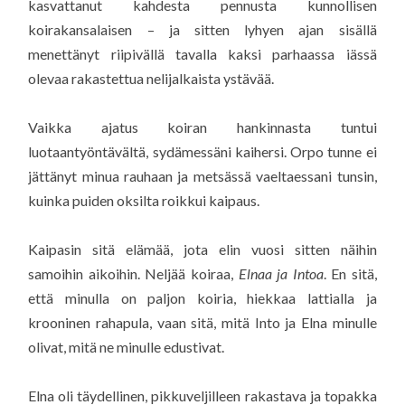
kasvattanut kahdesta pennusta kunnollisen
koirakansalaisen – ja sitten lyhyen ajan sisällä
menettänyt riipivällä tavalla kaksi parhaassa iässä
olevaa rakastettua nelijalkaista ystävää.
Vaikka ajatus koiran hankinnasta tuntui
luotaantyöntävältä, sydämessäni kaihersi. Orpo tunne ei
jättänyt minua rauhaan ja metsässä vaeltaessani tunsin,
kuinka puiden oksilta roikkui kaipaus.
Kaipasin sitä elämää, jota elin vuosi sitten näihin
samoihin aikoihin. Neljää koiraa,
Elnaa ja Intoa
. En sitä,
että minulla on paljon koiria, hiekkaa lattialla ja
krooninen rahapula, vaan sitä, mitä Into ja Elna minulle
olivat, mitä ne minulle edustivat.
Elna oli täydellinen, pikkuveljilleen rakastava ja topakka