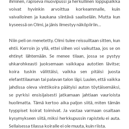
ihminen, rapiseva muovipussi ja herkullinen loppupalkka
voivat hyvinkin arvoittua korkeammalle, kuin
vaivalloinen ja kaukana siintävä saaliseläin. Mutta kun
kyseessä on Olmi, ja jänis ilmestyy näköpiiriin…
Niin peli on menetetty. Olmi tulee reissuiltaan sitten, kun
ehtii. Kerroin jo yllä, ettei siihen voi vaikuttaa, jos se on
ehtinyt lähtemään. Se menee tilaan, jossa se pystyy
uhkarohkeasti juoksemaan vaikkapa autotien lävitse;
koira tuskin välittäisi, vaikka sen pitäisi juosta
elefanttilauman tai palavan talon läpi. Luulen, että vaikka
jahdissa oleva vinttikoira päätyisi auton töytäisemäksi,
se pyrkisi ensisijaisesti jatkamaan jahtiaan vaurioista
huolimatta. Tämä kertoo aika paljon siitä, miten tämän
tyyppiset koirat toimivat. Ja vastaa varmaan osaltaan
kysymykseen siitä, miksi herkkupussin rapistelu ei auta.
Sellaisessa tilassa koiralle ei ole muuta, kuin riista.