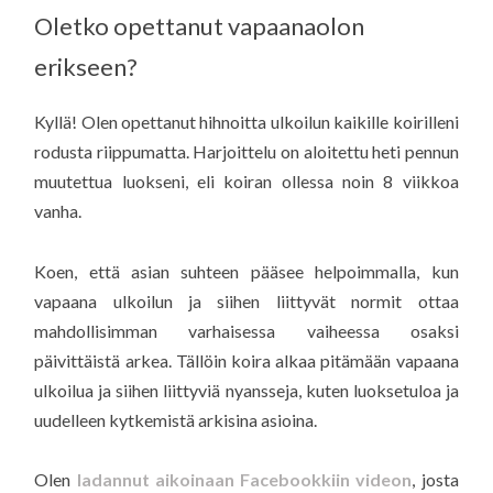
Oletko opettanut vapaanaolon
erikseen?
Kyllä! Olen opettanut hihnoitta ulkoilun kaikille koirilleni
rodusta riippumatta. Harjoittelu on aloitettu heti pennun
muutettua luokseni, eli koiran ollessa noin 8 viikkoa
vanha.
Koen, että asian suhteen pääsee helpoimmalla, kun
vapaana ulkoilun ja siihen liittyvät normit ottaa
mahdollisimman varhaisessa vaiheessa osaksi
päivittäistä arkea. Tällöin koira alkaa pitämään vapaana
ulkoilua ja siihen liittyviä nyansseja, kuten luoksetuloa ja
uudelleen kytkemistä arkisina asioina.
Olen
ladannut aikoinaan Facebookkiin videon
, josta