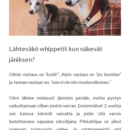
Lähteväkö whippetit kun näkevät
jäniksen?
Olmin vastaus on
”kyllä!”
, Alpin vastaus on
”jos huvittaa”
ja Jennan vastaus on;
”asia ei ole niin mustavalkoinen
.
”
Olmi lähtee mieluusti jänisten perään, mutta pystyn
vaikuttamaan siihen jonkin verran. Ensimmäiset 2 vuotta
sen kanssa kävivät vaivatta ja pidin sitä varsin
luotettavana vapaana ulkoilijana. Pikkuhiljaa se alkoi
saamaan toistuvista viehe- ja ratatreeneistä yhä