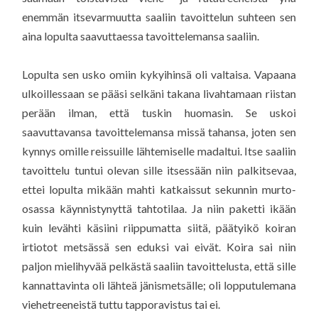
enemmän itsevarmuutta saaliin tavoittelun suhteen sen
aina lopulta saavuttaessa tavoittelemansa saaliin.
Lopulta sen usko omiin kykyihinsä oli valtaisa. Vapaana
ulkoillessaan se pääsi selkäni takana livahtamaan riistan
perään ilman, että tuskin huomasin. Se uskoi
saavuttavansa tavoittelemansa missä tahansa, joten sen
kynnys omille reissuille lähtemiselle madaltui. Itse saaliin
tavoittelu tuntui olevan sille itsessään niin palkitsevaa,
ettei lopulta mikään mahti katkaissut sekunnin murto-
osassa käynnistynyttä tahtotilaa. Ja niin paketti ikään
kuin levähti käsiini riippumatta siitä, päätyikö koiran
irtiotot metsässä sen eduksi vai eivät. Koira sai niin
paljon mielihyvää pelkästä saaliin tavoittelusta, että sille
kannattavinta oli lähteä jänismetsälle; oli lopputulemana
viehetreeneistä tuttu tapporavistus tai ei.