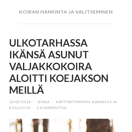
SISÄLTÖÖN
KOIRAN HANKINTA JA VALITSEMINEN
ULKOTARHASSA
IKÄNSÄ ASUNUT
VALJAKKOKOIRA
ALOITTI KOEJAKSON
MEILLÄ
10/05/2019
/
JENNA
/
KÄYTTÄYTYMINEN, KASVATUS JA
KOULUTUS
/
2 KOMMENTTIA